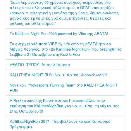
“Συμπληρώνοντας 60 χρόνια συνεχούς παρουσίας στο
πλευρό του ελληνικού αθλητισμού, ο ΟΠΑΠ υποστηρίζει
κορυφαία αθλητικά γεγονότα της χώρας, δημιουργώντας
μοναδικές εμπειρίες για συμμετέχοντες, θεατές και
φίλους του αθλητισμού.”
To Kallithea Night Run 2018 powered by Vibe της ΔΕΛΤΑ!
Το ενεργειακό ποτό VIBE by Life από τη ΔΕΛΤΑ ήταν ο
Μέγας Χορηγός, στο «2ο Κallithea Night Run» που διεξήχθη το
Σάββατο 21 Οκτωβρίου στη Καλλιθέα
ΔΕΛΤΙΟ ΤΥΠΟΥ- Αποτελέσματα
KALLITHEA NIGHT RUN: Να, τι θα πει διοργάνωση!!!
Nova και “Novasports Running Team” στο KALLITHEA NIGHT
RUN
Η Βαλκανιονίκης Κωνσταντίνα Γιαννοπούλου στην
εκκίνηση του KallitheaNighRun για να φωτίσει τη νύχτα της
21ης Οκτωβρίου!!!!
KallitheaNightRun 2017 - Περιβαλλοντικό και Κοινωνικό
Πρόγραμμα