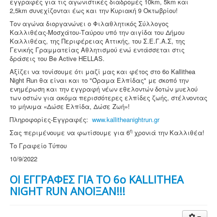
εγγραφές για τις αγωνιστικές διαδρομές 10km, 5km και
2,5km συνεχίζονται έως και την Κυριακή 9 Οκτωβρίου!
Τον αγώνα διοργανώνει ο Φιλαθλητικός Σύλλογος
Καλλιθέας-Μοσχάτου-Ταύρου υπό την αιγίδα του Δήμου
Καλλιθέας, της Περιφέρειας Αττικής, του Σ.Ε.Γ.Α.Σ, της
Γενικής Γραμματείας Αθλητισμού ενώ εντάσσεται στις
δράσεις του Be Active HELLAS.
Αξίζει να τονίσουμε ότι μαζί μας και φέτος στο 6ο Kallithea
Night Run θα είναι και το "Όραμα Ελπίδας" με σκοπό την
ενημέρωση και την εγγραφή νέων εθελοντών δοτών μυελού
των οστών για ακόμα περισσότερες ελπίδες ζωής, στέλνοντας
το μήνυμα «Δώσε Ελπίδα, Δώσε Ζωή»!
Πληροφορίες-Εγγραφές:
www.kallitheanightrun.gr
η
Σας περιμένουμε να φωτίσουμε για 6
χρονιά την Καλλιθέα!
Το Γραφείο Τύπου
10/9/2022
ΟΙ ΕΓΓΡΑΦΕΣ ΓΙΑ ΤΟ 6ο KALLITHEA
NIGHT RUN ΑΝΟΙΞΑΝ!!!