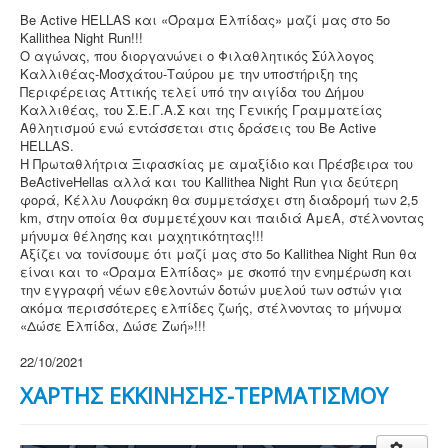
Be Active HELLAS και «Όραμα Ελπίδας» μαζί μας στο 5ο
Kallithea Night Run!!!
Ο αγώνας, που διοργανώνει ο Φιλαθλητικός Σύλλογος
Καλλιθέας-Μοσχάτου-Ταύρου με την υποστήριξη της
Περιφέρειας Αττικής τελεί υπό την αιγίδα του Δήμου
Καλλιθέας, του Σ.Ε.Γ.Α.Σ και της Γενικής Γραμματείας
Αθλητισμού ενώ εντάσσεται στις δράσεις του Be Active
HELLAS.
Η Πρωταθλήτρια Ξιφασκίας με αμαξίδιο και Πρέσβειρα του
BeActiveHellas αλλά και του Kallithea Night Run για δεύτερη
φορά, Κέλλυ Λουφάκη θα συμμετάσχει στη διαδρομή των 2,5
km, στην οποία θα συμμετέχουν και παιδιά ΑμεΑ, στέλνοντας
μήνυμα θέλησης και μαχητικότητας!!!
Αξίζει να τονίσουμε ότι μαζί μας στο 5ο Kallithea Night Run θα
είναι και το «Όραμα Ελπίδας» με σκοπό την ενημέρωση και
την εγγραφή νέων εθελοντών δοτών μυελού των οστών για
ακόμα περισσότερες ελπίδες ζωής, στέλνοντας το μήνυμα
«Δώσε Ελπίδα, Δώσε Ζωή»!!!
22/10/2021
ΧΑΡΤΗΣ ΕΚΚΙΝΗΣΗΣ-ΤΕΡΜΑΤΙΣΜΟΥ