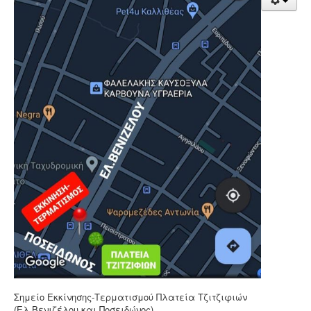
Σημείο Εκκίνησης-Τερματισμού Πλατεία Τζιτζιφιών
(Ελ.Βενιζέλου και Ποσειδώνος).