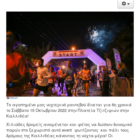
Το αγαπημένο μας νυχτερινό ραντεβού δίνεται για 6η χρονιά
το Σάββατο 15 Οκτωβρίου 2022 στην Πλατεία Τζιτζιφιών στην
Καλλιθέα!
Χιλιάδες δρομείς αναμένεται και φέτος να δώσουν δυναμικό
παρών στο ξεχωριστό αυτό event φωτίζοντας και πάλι τους
δρόμους της Καλλιθέας κάνοντας τη νύχτα-μέρα! Οι