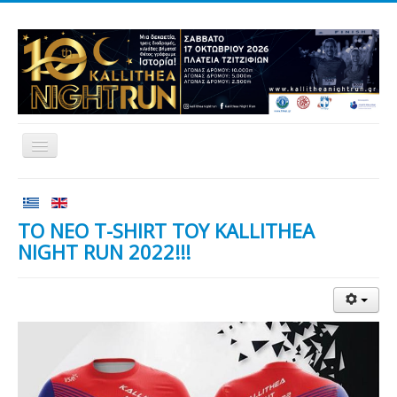
Αρχική
Αγώνες
ΤΟ ΝΕΟ T-SHIRT ΤΟΥ KALLITHEA
NIGHT RUN 2022!!!
Εθελοντισμός
Δρομείς
Εγγραφές
Αποτελέσματα
Νέα
Χορηγοί