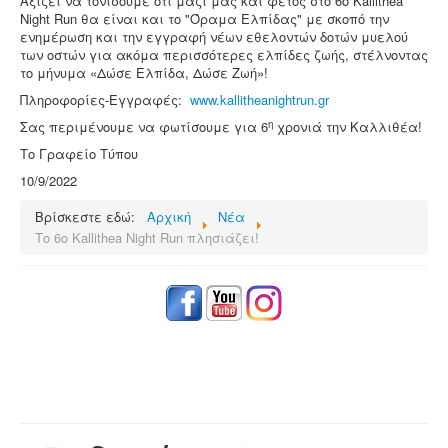
Αξίζει να τονίσουμε ότι μαζί μας και φέτος στο 6ο Kallithea
Night Run θα είναι και το "Όραμα Ελπίδας" με σκοπό την
ενημέρωση και την εγγραφή νέων εθελοντών δοτών μυελού
των οστών για ακόμα περισσότερες ελπίδες ζωής, στέλνοντας
το μήνυμα «Δώσε Ελπίδα, Δώσε Ζωή»!
Πληροφορίες-Εγγραφές:
www.kallitheanightrun.gr
η
Σας περιμένουμε να φωτίσουμε για 6
χρονιά την Καλλιθέα!
Το Γραφείο Τύπου
10/9/2022
Βρίσκεστε εδώ:
Αρχική
Νέα
Το 6o Kallithea Night Run πλησιάζει!