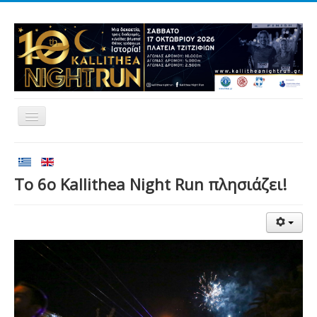
Αρχική
Αγώνες
Το 6o Kallithea Night Run πλησιάζει!
Εθελοντισμός
Δρομείς
Εγγραφές
Αποτελέσματα
Νέα
Χορηγοί