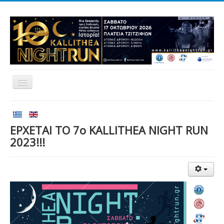
Αρχική
Αγώνες
ΕΡΧΕΤΑΙ ΤΟ 7ο KALLITHEA NIGHT RUN
2023!!!
Εθελοντισμός
Δρομείς
Εγγραφές
Αποτελέσματα
Νέα
Χορηγοί