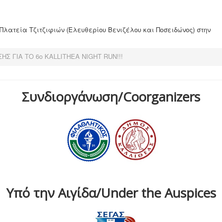
 Πλατεία Τζιτζιφιών (Ελευθερίου Βενιζέλου και Ποσειδώνος) στην
ΗΣ ΓΙΑ ΤΟ 6ο KALLITHEA NIGHT RUN!!!
Συνδιοργάνωση/Coorganizers
Υπό την Αιγίδα/Under the Auspices