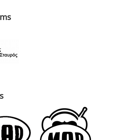
ams
s