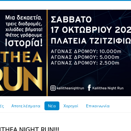
ές
Αποτελέσματα
Νέα
Χορηγοί
Επικοινωνία
ITHEA NIGHT RUN!!!