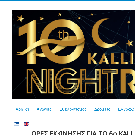
Αρχική
Αγώνες
Εθελοντισμός
Δρομείς
Εγγραφ
ΩΡΕΣ ΕΚΚΙΝΗΣΗΣ ΓΙΑ ΤΟ 6ο KALL