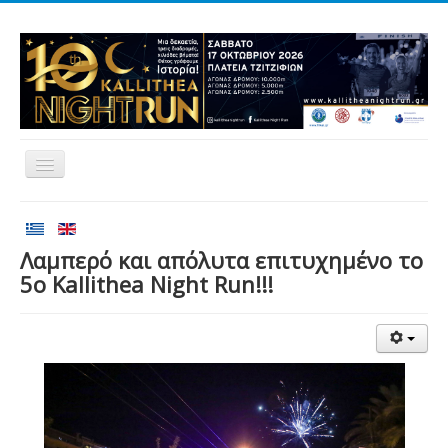
Αρχική
Αγώνες
Λαμπερό και απόλυτα επιτυχημένο το
5ο Kallithea Night Run!!!
Εθελοντισμός
Δρομείς
Εγγραφές
Αποτελέσματα
Νέα
Χορηγοί