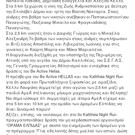
Ναταλία Λακάκη, Δημινάκη Ευαγγελία και Αλεξίου Κέλλυ.
Στα 5 km ξεχώρισε η νίκη της Ζωής Ανδρικοπούλου με δεύτερη
την Ελισάβετ Δήμου και τρίτη την Βούτση Νεκταρία. Στους
άνδρες στο βάθρο των νικητών ανέβηκαν οι Παπακωνσταντίνου
Παναγιώτης, Πουζανοφ Μικαιλο και Φραγκιαδάκης
Παναγιώτης.
Στα 2,5 km νικητές ήταν ο Δαφνής Γιώργος και η Μικαέλα
Αλεξανδρή.Το βάθρο των νικητών στους άνδρες συμπλήρωσαν
οι Βιτζιλαίος Αποστόλης και Λιβιεράτος Ιωάννης ενώ στις
γυναίκες οι Κούρτη Μαρία και Μόκα Μαριαλένα.
Η διοργάνωση διεξήχθη με την υποστήριξη της Περιφέρειας
Αττικής υπό την αιγίδα του Δήμου Καλλιθέας, του Σ.Ε.Γ.Α.Σ,
της Γενικής Γραμματείας Αθλητισμού και εντάχθηκε στις
δράσεις του Be Active Hellas.
Η πρέσβειρα του Be Active HELLAS και του Kallithéa Night Run
για 2η φορά και Πρωταθλήτρια ξιφασκίας με αμαξίδιο,
Κέλλυ Λουφάκη συμμετείχε στον αγώνα των 2,5 km μαζί με
παιδιά ΑμεΑ στέλνοντας μήνυμα μαχητικότητας και θέλησης!
Να σημειώσουμε ότι συμμετοχές με άτομα ΑμεΑ είχαμε και
στα 5 km και 10 km με την ομάδα των Δρομέων Ελπίδας να
δίνει δυναμικό παρών!
Αξίζει, επίσης, να τονίσουμε ότι στο 5ο Kallithéa Night Run
πραγματοποιήθηκε δράση του μη κερδοσκοπικού οργανισμού
"ΟΡΑΜΑ ΕΛΠΙΔΑΣ" με σκοπό την ενημέρωση των δρομέων για
το πρόγραμμα "Γίνε εθελοντής δότης μυελού των οστών. Δώσε