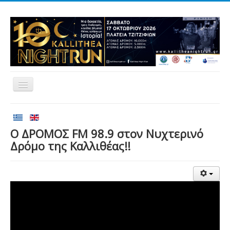
Αρχική
Αγώνες
O ΔΡΟΜΟΣ FM 98.9 στον Νυχτερινό
Δρόμο της Καλλιθέας!!
Εθελοντισμός
Δρομείς
Εγγραφές
Αποτελέσματα
Νέα
Χορηγοί