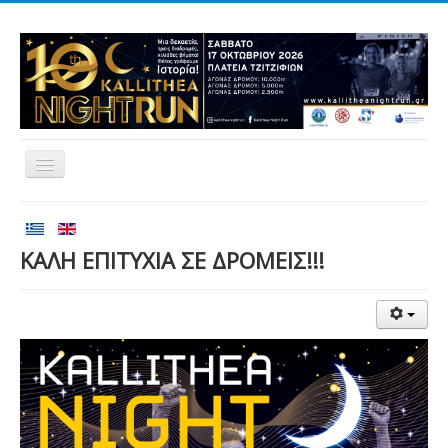
Αρχική
Αγώνες
ΚΑΛΗ ΕΠΙΤΥΧΙΑ ΣΕ ΔΡΟΜΕΙΣ!!!
Εθελοντισμός
Δρομείς
Εγγραφές
Αποτελέσματα
Νέα
Χορηγοί