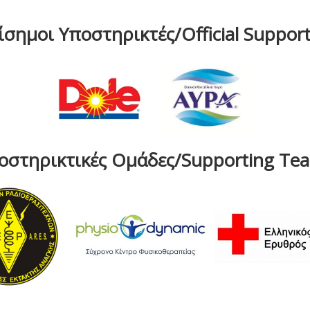
ίσημοι Υποστηρικτές/Official Support
οστηρικτικές Ομάδες/Supporting Te