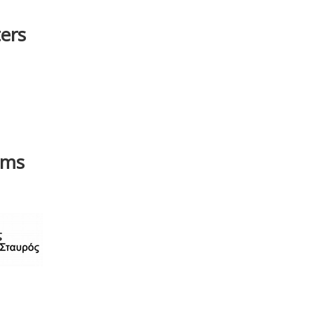
ers
ams