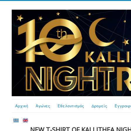
Αρχική
Αγώνες
Εθελοντισμός
Δρομείς
Εγγραφ
NEW T-SHIRT OF KALLITHEA NIGH