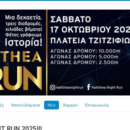
ές
Αποτελέσματα
Νέα
Χορηγοί
Επικοινωνία
T RUN 2025!!!