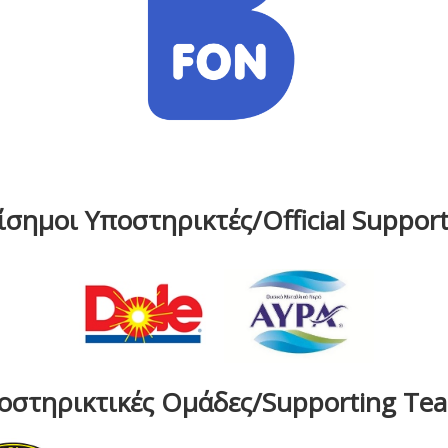
ίσημοι Υποστηρικτές/Official Support
οστηρικτικές Ομάδες/Supporting Te