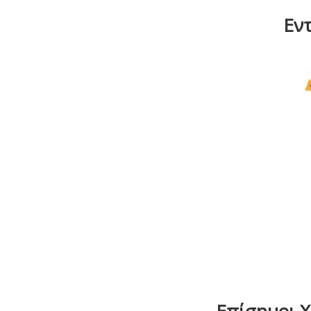
Εντ
Επίσημοι Χο