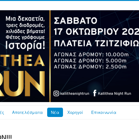
ές
Αποτελέσματα
Νέα
Χορηγοί
Επικοινωνία
Ν!!!