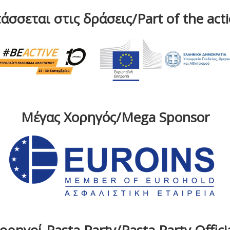
άσσεται στις δράσεις/Part of the act
Μέγας Χορηγός/Mega Sponsor
ρηγοί Pasta Party/Pasta Party Offic