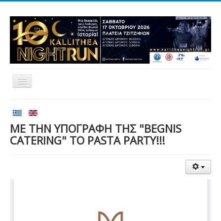
Αρχική
Αγώνες
ΜΕ ΤΗΝ ΥΠΟΓΡΑΦΗ ΤΗΣ "BEGNIS
CATERING" ΤΟ PASTA PARTY!!!
Εθελοντισμός
Δρομείς
Εγγραφές
Αποτελέσματα
Νέα
Χορηγοί