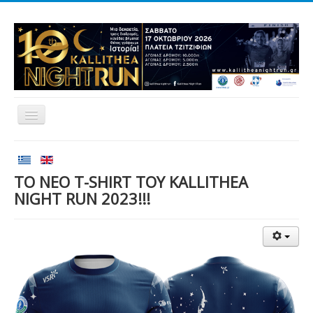
Αρχική
Αγώνες
ΤΟ ΝΕΟ T-SHIRT ΤΟΥ KALLITHEA
NIGHT RUN 2023!!!
Εθελοντισμός
Δρομείς
Εγγραφές
Αποτελέσματα
Νέα
Χορηγοί