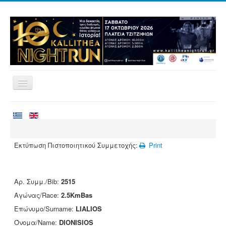
Αρχική
Αγώνες
Εθελοντισμός
Εκτύπωση Πιστοποιητικού Συμμετοχής:
Print
Δρομείς
Εγγραφές
Αρ. Συμμ./Bib:
2515
Αποτελέσματα
Αγώνας/Race:
2.5KmBas
Νέα
Επώνυμο/Surname:
LIALIOS
Όνομα/Name:
DIONISIOS
Χορηγοί