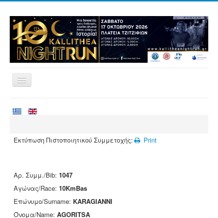
Αρχική
Αγώνες
Εθελοντισμός
Εκτύπωση Πιστοποιητικού Συμμετοχής:
Print
Δρομείς
Εγγραφές
Αρ. Συμμ./Bib:
1047
Αποτελέσματα
Αγώνας/Race:
10KmBas
Νέα
Επώνυμο/Surname:
KARAGIANNI
Όνομα/Name:
AGORITSA
Χορηγοί