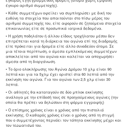
εγκύρως εγγεγραμμένους δρομείς (άτομα χωρίς εμφανή
έγκυρο αριθμό συμμετοχής).
• Κάθε συμμετέχων οφείλει να συμπληρώσει με δική του
ευθύνη τα στοιχεία που απαιτούνται στο πίσω μέρος του
αριθμού συμμετοχής του, είτε αφορούν σε ζητούμενα στοιχεία
επικοινωνίας είτε σε προσωπικά ιατρικά δεδομένα.
• Η χρήση ποδηλάτου ή άλλου είδους τροχήλατου μέσου δεν
επιτρέπεται κατά τη διάρκεια του αγώνα επί της διαδρομής
είτε πρόκειται για δρομέα είτε άλλο συνοδεύον άτομο. Σε
μια τέτοια περίπτωση, ο άμεσα εμπλεκόμενος συμμετέχων
αποκλείεται από τον αγώνα και καλείται να αποχωρήσει
άμεσα από τη διοργάνωση.
• Το όριο ολοκλήρωσης του Αγώνα Δρόμου 10 χλμ είναι 90
λεπτά και για τα 5χλμ έχει οριστεί στα 60 λεπτά από την
εκκίνηση του αγώνα. Για τον αγώνα των 2,5 χλμ είναι 30
λεπτά.
• Οι αθλητές θα καταταγούν σε δύο μπλοκ εκκίνησης
ανάλογα με την επίδοσή τους σε προηγούμενους αγώνες (την
οποία θα πρέπει να δηλώσουν στη φόρμα εγγραφής)
• Ο επίσημος χρόνος είναι ο χρόνος από την πιστολιά
εκκίνησης. Ο καθαρός χρόνος είναι ο χρόνος από τη στιγμή
που ο συμμετέχοντας περνάει τον τάπητα εκκίνησης μέχρι και
τον τερματισμό του.