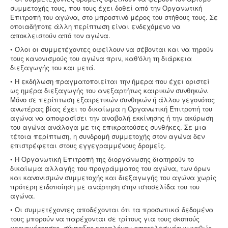
συμμετοχής τους, που τους έχει δοθεί από την Οργανωτική
Επιτροπή του αγώνα, στο μπροστινό μέρος του στήθους τους. Σε
οποιαδήποτε άλλη περίπτωση είναι ενδεχόμενο να
αποκλειστούν από τον αγώνα.
• Όλοι οι συμμετέχοντες οφείλουν να σέβονται και να τηρούν
τους κανονισμούς του αγώνα πριν, καθ'όλη τη διάρκεια
διεξαγωγής του και μετά.
• Η εκδήλωση πραγματοποιείται την ήμερα που έχει οριστεί
ως ημέρα διεξαγωγής του ανεξαρτήτως καιρικών συνθηκών.
Μόνο σε περίπτωση εξαιρετικών συνθηκών ή άλλου γεγονότος
ανωτέρας βίας έχει το δικαίωμα η Οργανωτική Επιτροπή του
αγώνα να αποφασίσει την αναβολή εκκίνησης ή την ακύρωση
του αγώνα ανάλογα με τις επικρατούσες συνθήκες. Σε μια
τέτοια περίπτωση, η συνδρομή συμμετοχής στον αγώνα δεν
επιστρέφεται στους εγγεγραμμένους δρομείς.
• Η Οργανωτική Επιτροπή της διοργάνωσης διατηρούν το
δικαίωμα αλλαγής του προγράμματος του αγώνα, των όρων
και κανονισμών συμμετοχής και διεξαγωγής του αγώνα χωρίς
πρότερη ειδοποίηση με ανάρτηση στην ιστοσελίδα του του
αγώνα.
• Οι συμμετέχοντες αποδέχονται ότι τα προσωπικά δεδομένα
τους μπορούν να παρέχονται σε τρίτους για τους σκοπούς
χρονομέτρησης, σύνταξης καταλόγου αποτελεσμάτων καθώς