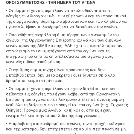
ΟΡΟΙ ΣΥΜΜΕΤΟΧΗΣ - ΤΗΝ ΗΜΕΡΑ ΤΟΥ ΑΓΩΝΑ
• Οι συμμετέχοντες οφείλουν να ακολουθούν πιστά τις
οδηγίες των διοργανωτών, των εθελοντών και του προσωπικού
της διοργάνωσης, συμπεριλαμβανομένων και των κλήσεων να
εγκαταλείψουν τη διαδρομή και να διακόψουν τον αγώνα.
• Οποιαδήποτε παράβαση ή μη τήρηση των κανονισμών του
αγώνα, της Οργανωτικής Επιτροπής αλλά και των διεθνών
κανονισμών της AIMS και της IAAF έχει ως αποτέλεσμα τον
αποκλεισμό του συμμετέχοντα από τον αγώνα και τη
διαγραφή του από τα αποτελέσματα του αγώνα χωρίς
κανενός είδους αποζημίωση.
• Ο αριθμός συμμετοχής είναι προσωπικός και δεν
μεταβιβάζεται, δεν μεταφέρεται ούτε δίνεται σε άλλο
δρομέα σε καμία περίπτωση.
• Οι συμμετέχοντες οφείλουν να έχουν διαβάσει και να
σέβονται τις οδηγίες που έχουν λάβει από την Οργανωτική
Επιτροπή του αγώνα είτε ηλεκτρονικά είτε σε έντυπη μορφή
καθ’ όλη τη διάρκεια που προηγείται του αγώνα (π.χ. Τεχνικές
Οδηγίες, Πρόγραμμα Αγώνα, κλπ) και οι οποίες έχουν
αναρτηθεί και στην ιστοσελίδα της διοργάνωσης.
• Η πρόσβαση στη διαδρομή του αγώνα, την περιοχή εκκίνησης
και τερματισμού δεν επιτρέπεται σε καμία περίπτωση σε μη