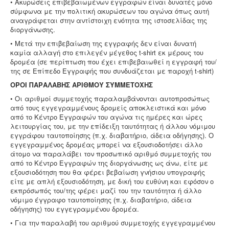
• Ακυρώσεις επιβεβαιωμένων εγγραφών είναι δυνατές μόνο
σύμφωνα με την πολιτική ακυρώσεων του αγώνα όπως αυτή
αναγράφεται στην αντίστοιχη ενότητα της ιστοσελίδας της
διοργάνωσης.
• Μετά την επιβεβαίωση της εγγραφής δεν είναι δυνατή
καμία αλλαγή στο επιλεγέν μέγεθος t-shirt εκ μέρους του
δρομέα (σε περίπτωση που έχει επιβεβαιωθεί η εγγραφή του/
της σε Επίπεδο Εγγραφής που συνδυάζεται με παροχή t-shirt)
ΟΡΟΙ ΠΑΡΑΛΑΒΗΣ ΑΡΙΘΜΟΥ ΣΥΜΜΕΤΟΧΗΣ
• Οι αριθμοί συμμετοχής παραλαμβάνονται αυτοπροσώπως
από τους εγγεγραμμένους δρομείς αποκλειστικά και μόνο
από το Κέντρο Εγγραφών του αγώνα τις ημέρες και ώρες
λειτουργίας του, με την επίδειξη ταυτότητας ή άλλου νόμιμου
εγγράφου ταυτοποίησης (π.χ. διαβατήριο, άδεια οδήγησης). Ο
εγγεγραμμένος δρομέας μπορεί να εξουσιοδοτήσει άλλο
άτομο να παραλάβει τον προσωπικό αριθμό συμμετοχής του
από το Κέντρο Εγγραφών της διοργάνωσης ως άνω, είτε με
εξουσιοδότηση που θα φέρει βεβαίωση γνήσιου υπογραφής
είτε με απλή εξουσιοδότηση, με δική του ευθύνη και εφόσον ο
εκπρόσωπός του/της φέρει μαζί του την ταυτότητα ή άλλο
νόμιμο έγγραφο ταυτοποίησης (π.χ. διαβατήριο, άδεια
οδήγησης) του εγγεγραμμένου δρομέα.
• Για την παραλαβή του αριθμού συμμετοχής εγγεγραμμένου