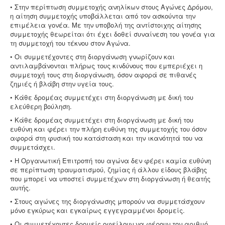
• Στην περίπτωση συμμετοχής ανηλίκων στους Αγώνες Δρόμου,
Επικοινωνία
η αίτηση συμμετοχής υποβάλλεται από τον ασκούντα την
επιμέλεια γονέα. Με την υποβολή της αντίστοιχης αίτησης
συμμετοχής θεωρείται ότι έχει δοθεί συναίνεση του γονέα για
τη συμμετοχή του τέκνου στον Αγώνα.
• Οι συμμετέχοντες στη διοργάνωση γνωρίζουν και
αντιλαμβάνονται πλήρως τους κινδύνους που εμπεριέχει η
συμμετοχή τους στη διοργάνωση, όσον αφορά σε πιθανές
ζημιές ή βλάβη στην υγεία τους.
• Κάθε δρομέας συμμετέχει στη διοργάνωση με δική του
ελεύθερη βούληση.
• Κάθε δρομέας συμμετέχει στη διοργάνωση με δική του
ευθύνη και φέρει την πλήρη ευθύνη της συμμετοχής του όσον
αφορά στη φυσική του κατάσταση και την ικανότητά του να
συμμετάσχει.
• Η Οργανωτική Επιτροπή του αγώνα δεν φέρει καμία ευθύνη
σε περίπτωση τραυματισμού, ζημίας ή άλλου είδους βλάβης
που μπορεί να υποστεί συμμετέχων στη διοργάνωση ή θεατής
αυτής.
• Στους αγώνες της διοργάνωσης μπορούν να συμμετάσχουν
μόνο εγκύρως και εγκαίρως εγγεγραμμένοι δρομείς.
• Οι συμμετέχοντες δρομείς οφείλουν να φέρουν τον αριθμό