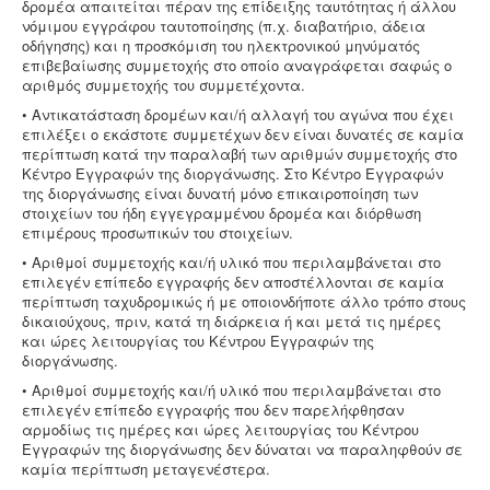
δρομέα απαιτείται πέραν της επίδειξης ταυτότητας ή άλλου
νόμιμου εγγράφου ταυτοποίησης (π.χ. διαβατήριο, άδεια
οδήγησης) και η προσκόμιση του ηλεκτρονικού μηνύματός
επιβεβαίωσης συμμετοχής στο οποίο αναγράφεται σαφώς ο
αριθμός συμμετοχής του συμμετέχοντα.
• Αντικατάσταση δρομέων και/ή αλλαγή του αγώνα που έχει
επιλέξει ο εκάστοτε συμμετέχων δεν είναι δυνατές σε καμία
περίπτωση κατά την παραλαβή των αριθμών συμμετοχής στο
Κέντρο Εγγραφών της διοργάνωσης. Στο Κέντρο Εγγραφών
της διοργάνωσης είναι δυνατή μόνο επικαιροποίηση των
στοιχείων του ήδη εγγεγραμμένου δρομέα και διόρθωση
επιμέρους προσωπικών του στοιχείων.
• Αριθμοί συμμετοχής και/ή υλικό που περιλαμβάνεται στο
επιλεγέν επίπεδο εγγραφής δεν αποστέλλονται σε καμία
περίπτωση ταχυδρομικώς ή με οποιονδήποτε άλλο τρόπο στους
δικαιούχους, πριν, κατά τη διάρκεια ή και μετά τις ημέρες
και ώρες λειτουργίας του Κέντρου Εγγραφών της
διοργάνωσης.
• Αριθμοί συμμετοχής και/ή υλικό που περιλαμβάνεται στο
επιλεγέν επίπεδο εγγραφής που δεν παρελήφθησαν
αρμοδίως τις ημέρες και ώρες λειτουργίας του Κέντρου
Εγγραφών της διοργάνωσης δεν δύναται να παραληφθούν σε
καμία περίπτωση μεταγενέστερα.