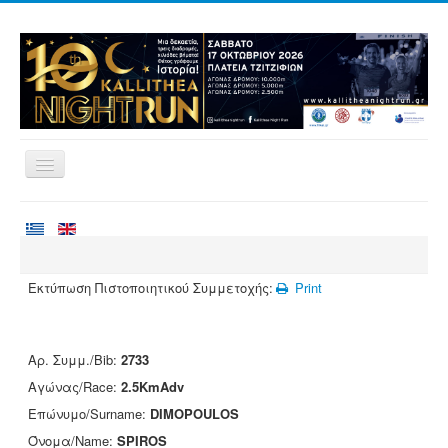
Home
Races
Volunteering
Εκτύπωση Πιστοποιητικού Συμμετοχής:
Print
Runners
Registration
Αρ. Συμμ./Bib:
2733
Results
Αγώνας/Race:
2.5KmAdv
Sponsors
Επώνυμο/Surname:
DIMOPOULOS
Όνομα/Name:
SPIROS
Contact