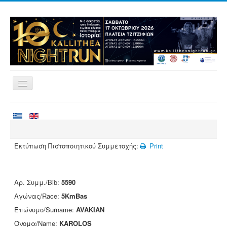
Home
Races
Volunteering
Εκτύπωση Πιστοποιητικού Συμμετοχής:
Print
Runners
Registration
Αρ. Συμμ./Bib:
5590
Results
Αγώνας/Race:
5KmBas
Sponsors
Επώνυμο/Surname:
AVAKIAN
Όνομα/Name:
KAROLOS
Contact