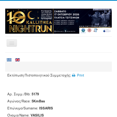
Home
Races
Volunteering
Εκτύπωση Πιστοποιητικού Συμμετοχής:
Print
Runners
Registration
Αρ. Συμμ./Bib:
5179
Results
Αγώνας/Race:
5KmBas
Sponsors
Επώνυμο/Surname:
ISSARIS
Όνομα/Name:
VASILIS
Contact