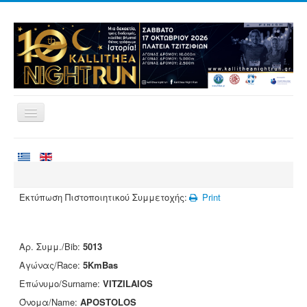
Home
Races
Volunteering
Εκτύπωση Πιστοποιητικού Συμμετοχής:
Print
Runners
Registration
Αρ. Συμμ./Bib:
5013
Results
Αγώνας/Race:
5KmBas
Sponsors
Επώνυμο/Surname:
VITZILAIOS
Όνομα/Name:
APOSTOLOS
Contact