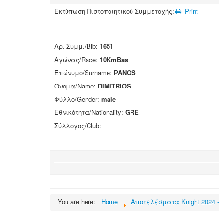
Εκτύπωση Πιστοποιητικού Συμμετοχής:
Print
Αρ. Συμμ./Bib:
1651
Αγώνας/Race:
10KmBas
Επώνυμο/Surname:
PANOS
Όνομα/Name:
DIMITRIOS
Φύλλο/Gender:
male
Εθνικότητα/Nationality:
GRE
Σύλλογος/Club:
You are here:
Home
Αποτελέσματα Knight 2024 -