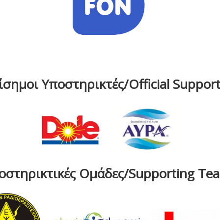
ίσημοι Υποστηρικτές/Official Support
οστηρικτικές Ομάδες/Supporting Te