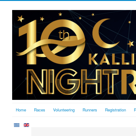
Home
Races
Volunteering
Runners
Registration
R