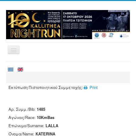
Home
Races
Volunteering
Εκτύπωση Πιστοποιητικού Συμμετοχής:
Print
Runners
Registration
Αρ. Συμμ./Bib:
1485
Results
Αγώνας/Race:
10KmBas
Sponsors
Επώνυμο/Surname:
LALLA
Όνομα/Name:
KATERINA
Contact