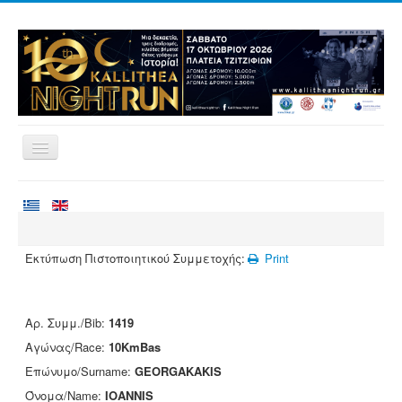
Home
Races
Volunteering
Εκτύπωση Πιστοποιητικού Συμμετοχής:
Print
Runners
Registration
Αρ. Συμμ./Bib:
1419
Results
Αγώνας/Race:
10KmBas
Sponsors
Επώνυμο/Surname:
GEORGAKAKIS
Όνομα/Name:
IOANNIS
Contact