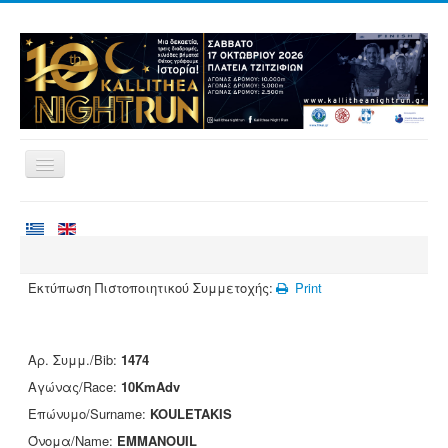
Home
Races
Volunteering
Εκτύπωση Πιστοποιητικού Συμμετοχής:
Print
Runners
Registration
Αρ. Συμμ./Bib:
1474
Results
Αγώνας/Race:
10KmAdv
Sponsors
Επώνυμο/Surname:
KOULETAKIS
Όνομα/Name:
EMMANOUIL
Contact