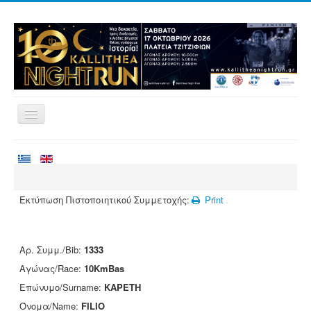
Αρχική
Αγώνες
Εθελοντισμός
Εκτύπωση Πιστοποιητικού Συμμετοχής:
Print
Δρομείς
Εγγραφές
Αρ. Συμμ./Bib:
1333
Αποτελέσματα
Αγώνας/Race:
10KmBas
Νέα
Επώνυμο/Surname:
KAPETH
Όνομα/Name:
FILIO
Χορηγοί