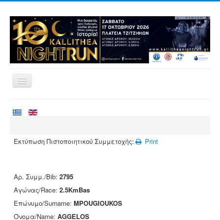
Αρχική
Αγώνες
Εθελοντισμός
Εκτύπωση Πιστοποιητικού Συμμετοχής:
Print
Δρομείς
Εγγραφές
Αρ. Συμμ./Bib:
2795
Αποτελέσματα
Αγώνας/Race:
2.5KmBas
Νέα
Επώνυμο/Surname:
MPOUGIOUKOS
Όνομα/Name:
AGGELOS
Χορηγοί