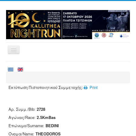
Αρχική
Αγώνες
Εθελοντισμός
Εκτύπωση Πιστοποιητικού Συμμετοχής:
Print
Δρομείς
Εγγραφές
Αρ. Συμμ./Bib:
2728
Αποτελέσματα
Αγώνας/Race:
2.5KmBas
Νέα
Επώνυμο/Surname:
BEDINI
Όνομα/Name:
THEODOROS
Χορηγοί